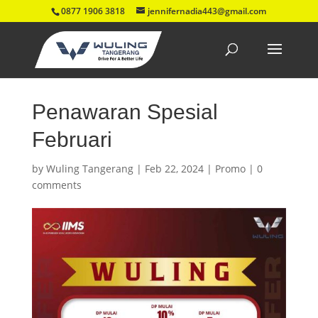
0877 1906 3818
jennifernadia443@gmail.com
Penawaran Spesial
Februari
by
Wuling Tangerang
|
Feb 22, 2024
|
Promo
|
0
comments