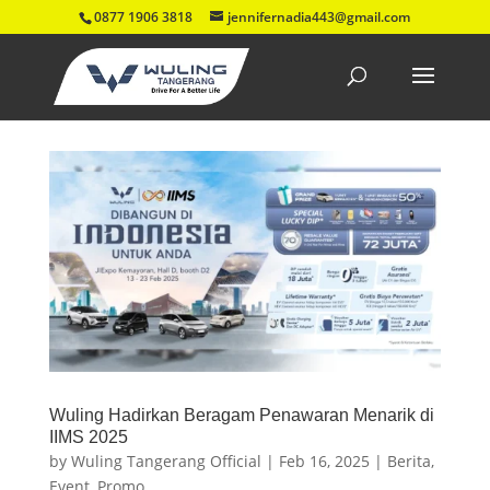
0877 1906 3818
jennifernadia443@gmail.com
Wuling Hadirkan Beragam Penawaran Menarik di
IIMS 2025
by
Wuling Tangerang Official
|
Feb 16, 2025
|
Berita
,
Event
,
Promo