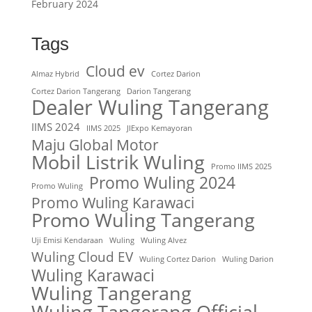
February 2024
Tags
Cloud ev
Almaz Hybrid
Cortez Darion
Cortez Darion Tangerang
Darion Tangerang
Dealer Wuling Tangerang
IIMS 2024
IIMS 2025
JIExpo Kemayoran
Maju Global Motor
Mobil Listrik Wuling
Promo IIMS 2025
Promo Wuling 2024
Promo Wuling
Promo Wuling Karawaci
Promo Wuling Tangerang
Uji Emisi Kendaraan
Wuling
Wuling Alvez
Wuling Cloud EV
Wuling Cortez Darion
Wuling Darion
Wuling Karawaci
Wuling Tangerang
Wuling Tangerang Official