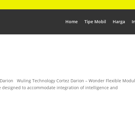
Home
Tipe Mobil
Harga
I
arion Wuling Technology Cortez Darion – Wonder Flexible Modu
e designed to accommodate integration of intelligence and