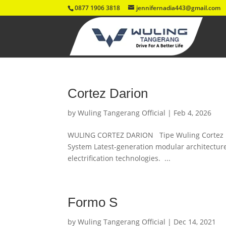
0877 1906 3818
jennifernadia443@gmail.com
Cortez Darion
by
Wuling Tangerang Official
|
Feb 4, 2026
WULING CORTEZ DARION Tipe Wuling Cortez D
System Latest-generation modular architectur
electrification technologies. ...
Formo S
by
Wuling Tangerang Official
|
Dec 14, 2021