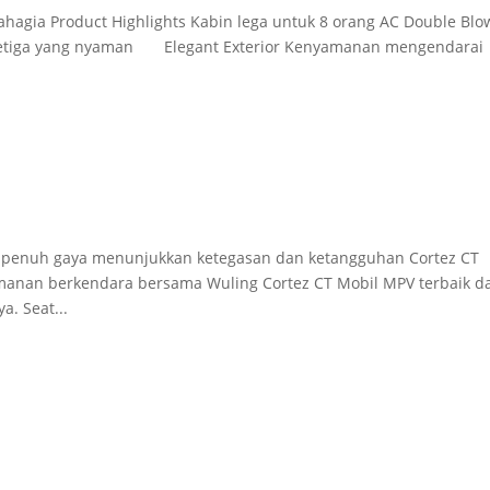
ahagia Product Highlights Kabin lega untuk 8 orang AC Double Blo
s ketiga yang nyaman Elegant Exterior Kenyamanan mengendarai
an penuh gaya menunjukkan ketegasan dan ketangguhan Cortez CT
amanan berkendara bersama Wuling Cortez CT Mobil MPV terbaik da
a. Seat...