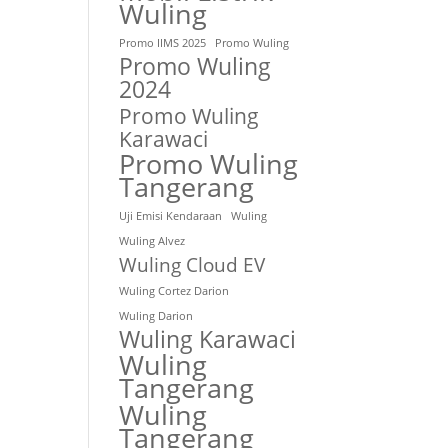
Wuling
Promo IIMS 2025
Promo Wuling
Promo Wuling
2024
Promo Wuling
Karawaci
Promo Wuling
Tangerang
Uji Emisi Kendaraan
Wuling
Wuling Alvez
Wuling Cloud EV
Wuling Cortez Darion
Wuling Darion
Wuling Karawaci
Wuling
Tangerang
Wuling
Tangerang